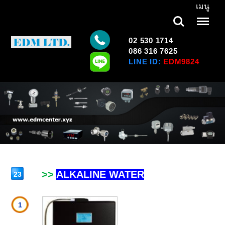
เมนู
Search
Menu
02 530 1714
086 316 7625
LINE ID:
EDM9824
>>
ALKALINE WATER
23
1